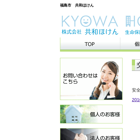
福島市 共和ほけん
安
20